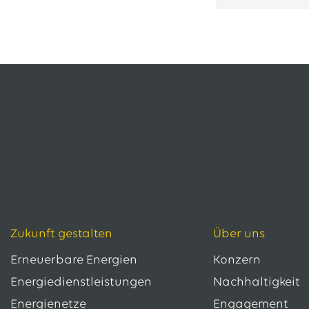
13.07.2026
EWE VERTRIEB GmbH
Neue Wärmepumpenförderung: EWE gibt Orientierung
30.06.2026
EWE NETZ GmbH
Spatenstich für erste Wasserstoffpipeline im Nordwesten
09.06.2026
EWE AG
Salzgitter AG und EWE schließen Vertrag über die ...
Alle Pressemitteilungen
Zukunft gestalten
Über uns
Erneuerbare Energien
Konzern
Energiedienstleistungen
Nachhaltigkeit
Energienetze
Engagement