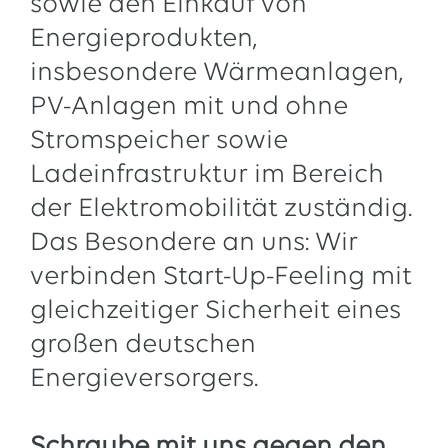
sowie den Einkauf von
13.07.2026
EWE VERTRIEB GmbH
Energieprodukten,
Neue Wärmepumpenförderung: EWE gibt Orientierung
insbesondere Wärmeanlagen,
30.06.2026
EWE NETZ GmbH
PV-Anlagen mit und ohne
Spatenstich für erste Wasserstoffpipeline im Nordwesten
Stromspeicher sowie
09.06.2026
EWE AG
Ladeinfrastruktur im Bereich
Salzgitter AG und EWE schließen Vertrag über die ...
der Elektromobilität zuständig.
Alle Pressemitteilungen
Das Besondere an uns: Wir
verbinden Start-Up-Feeling mit
gleichzeitiger Sicherheit eines
großen deutschen
Energieversorgers.
Schraube mit uns gegen den