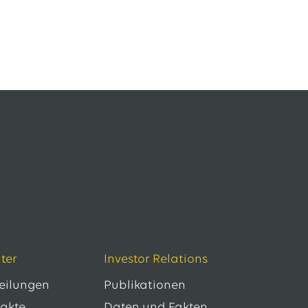
ter
Investor Relations
teilungen
Publikationen
takte
Daten und Fakten