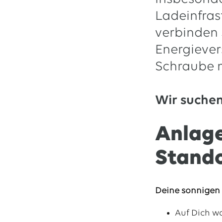
Ladeinfras
13.07.2026
EWE VERTRIEB GmbH
Neue Wärmepumpenförderung: EWE gibt Orientierung
verbinden 
30.06.2026
EWE NETZ GmbH
Energiever
Spatenstich für erste Wasserstoffpipeline im Nordwesten
Schraube 
09.06.2026
EWE AG
Salzgitter AG und EWE schließen Vertrag über die ...
Wir suche
Alle Pressemitteilungen
Anlag
Stand
Deine sonnigen 
Auf Dich w