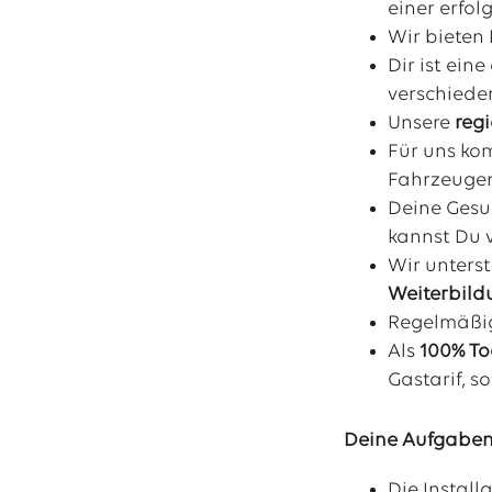
einer erfo
Wir bieten 
Dir ist ei
verschiede
Unsere
reg
Für uns ko
Fahrzeuge
Deine Gesu
kannst Du 
Wir unterst
Weiterbil
Regelmäß
Als
100% To
Gastarif, 
Deine Aufgaben
Die Instal