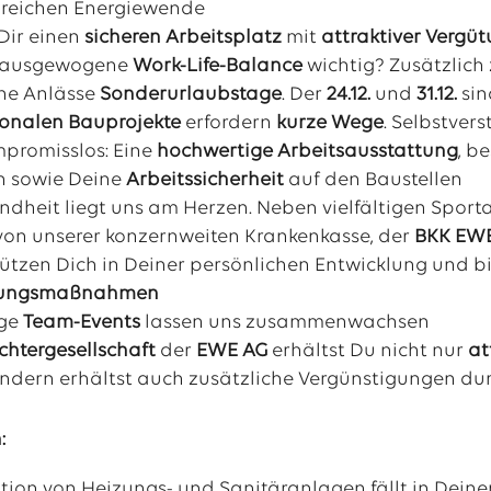
lgreichen Energiewende
Dir einen
sicheren Arbeitsplatz
mit
attraktiver Vergü
ne ausgewogene
Work-Life-Balance
wichtig? Zusätzlich
ne Anlässe
Sonderurlaubstage
. Der
24.12.
und
31.12.
sin
ionalen Bauprojekte
erfordern
kurze Wege
. Selbstvers
mpromisslos: Eine
hochwertige Arbeitsausstattung
, b
n sowie Deine
Arbeitssicherheit
auf den Baustellen
ndheit liegt uns am Herzen. Neben vielfältigen Spor
von unserer konzernweiten Krankenkasse, der
BKK EW
ützen Dich in Deiner persönlichen Entwicklung und bi
dungsmaßnahmen
ige
Team-Events
lassen uns zusammenwachsen
chtergesellschaft
der
EWE
AG
erhältst Du nicht nur
at
sondern erhältst auch zusätzliche Vergünstigungen du
:
lation von Heizungs- und Sanitäranlagen fällt in Dei