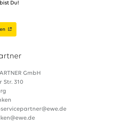
bist Du!
ben
artner
PARTNER GmbH
 Str. 310
rg
nken
servicepartner@ewe.de
enken@ewe.de