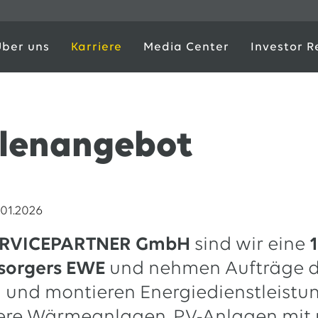
Über uns
Karriere
Media Center
Investor R
llenangebot
.01.2026
ERVICEPARTNER GmbH
sind wir eine
rsorgers EWE
und nehmen Aufträge 
 und montieren Energiedienstleistu
ere Wärmeanlagen, PV-Anlagen mit 