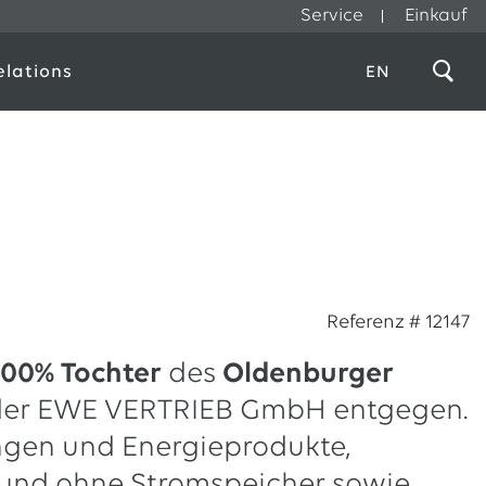
Service
Einkauf
elations
EN
Referenz # 12147
100% Tochte
r
des
Oldenburger
der EWE VERTRIEB GmbH entgegen.
ngen und Energieprodukte,
und ohne Stromspeicher sowie