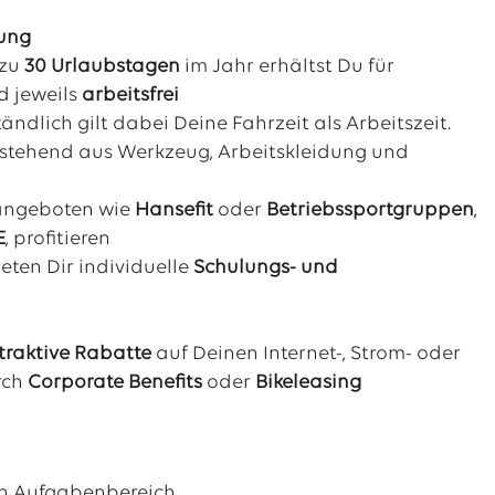
tung
 zu
30
Urlaubstagen
im Jahr erhältst Du für
d jeweils
arbeitsfrei
tändlich gilt dabei Deine Fahrzeit als Arbeitszeit.
estehend aus Werkzeug, Arbeitskleidung und
tangeboten wie
Hansefit
oder
Betriebssportgruppen
,
E
, profitieren
eten Dir individuelle
Schulungs- und
traktive Rabatte
auf Deinen Internet-, Strom- oder
rch
Corporate Benefits
oder
Bikeleasing
nen Aufgabenbereich