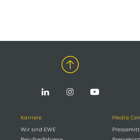
Karriere
Media Cen
Wir sind EWE
Pressemit
Berufserfahrene
Pressekon