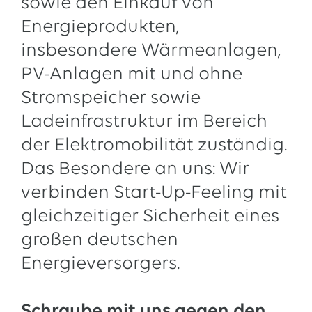
sowie den Einkauf von
13.07.2026
EWE VERTRIEB GmbH
Energieprodukten,
Neue Wärmepumpenförderung: EWE gibt Orientierung
insbesondere Wärmeanlagen,
30.06.2026
EWE NETZ GmbH
PV-Anlagen mit und ohne
Spatenstich für erste Wasserstoffpipeline im Nordwesten
Stromspeicher sowie
09.06.2026
EWE AG
Ladeinfrastruktur im Bereich
Salzgitter AG und EWE schließen Vertrag über die ...
der Elektromobilität zuständig.
Alle Pressemitteilungen
Das Besondere an uns: Wir
verbinden Start-Up-Feeling mit
gleichzeitiger Sicherheit eines
großen deutschen
Energieversorgers.
Schraube mit uns gegen den