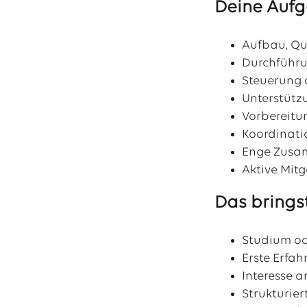
Deine Aufg
Aufbau, Qu
Durchführ
Steuerung 
Unterstütz
Vorbereitu
Koordinati
Enge Zusam
Aktive Mit
Das bringst
Studium od
Erste Erfah
Interesse 
Strukturier