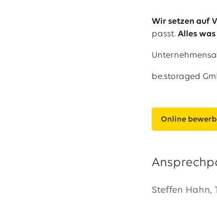
Wir setzen auf V
passt.
Alles was 
Unternehmensan
be.storaged Gmb
Online bewer
Ansprechp
Steffen Hahn, 