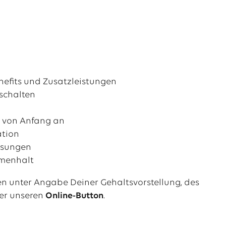
nefits und Zusatzleistungen
schalten
g von Anfang an
ation
ösungen
mmenhalt
n unter Angabe Deiner Gehaltsvorstellung, des
er unseren
Online-Button
.