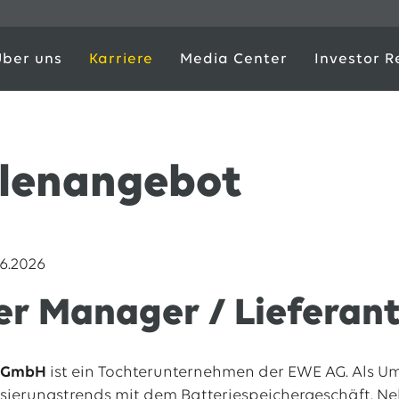
Über uns
Karriere
Media Center
Investor R
llenangebot
6.2026
er Manager / Liefera
d GmbH
ist ein Tochterunternehmen der EWE AG. Als Um
isierungstrends
mit dem
Batteriespeichergeschäft.
Neb