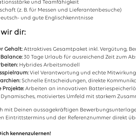
ionsstärke und Teamfähigkeit
schaft (z. B. für Messen und Lieferantenbesuche)
Deutsch- und gute Englischkenntnisse
wir dir:
r Gehalt:
Attraktives Gesamtpaket inkl. Vergütung, Be
 Balance:
30 Tage Urlaub für ausreichend Zeit zum Ab
rbeiten:
Hybrides Arbeitsmodell
sspielraum:
Viel Verantwortung und echte Mitwirkun
archien:
Schnelle Entscheidungen, direkte Kommunik
Projekte:
Arbeiten an innovativen Batteriespeicherl
Dynamisches, motiviertes Umfeld mit starkem Zusa
ch mit Deinen aussagekräftigen Bewerbungsunterlage
n Eintrittstermins und der
Referenznummer
direkt üb
Dich kennenzulernen!