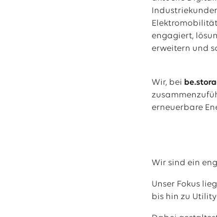
Industriekunde
13.07.2026
EWE VERTRIEB GmbH
Elektromobilitä
Neue Wärmepumpenförderung: EWE gibt Orientierung
engagiert, lösu
30.06.2026
EWE NETZ GmbH
erweitern und s
Spatenstich für erste Wasserstoffpipeline im Nordwesten
09.06.2026
EWE AG
Wir, bei
be.stor
Salzgitter AG und EWE schließen Vertrag über die ...
zusammenzuführ
erneuerbare En
Alle Pressemitteilungen
Wir sind ein en
Unser Fokus lie
bis hin zu Utilit