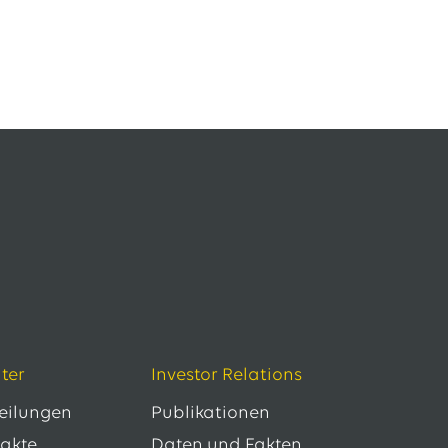
ter
Investor Relations
teilungen
Publikationen
takte
Daten und Fakten