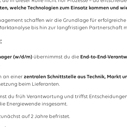
 du in dieser Rolle nicht nur Prozesse – du entscheide
n, welche Technologien zum Einsatz kommen und wie 
agement schaffen wir die Grundlage für erfolgreiche 
arktanalyse bis hin zur langfristigen Partnerschaft m
:
nager (w/d/m)
übernimmst du die
End-to-End-Verantw
.
h an einer
zentralen Schnittstelle aus Technik, Markt u
setzung beim Lieferanten.
t du früh Verantwortung und triffst Entscheidungen, 
die Energiewende insgesamt.
 zunächst auf 2 Jahre befristet.