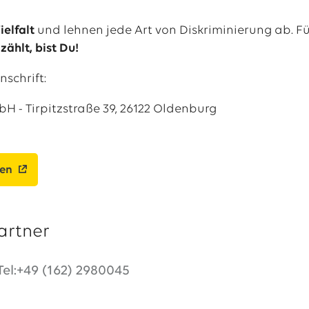
ielfalt
und lehnen jede Art von Diskriminierung ab. Für
zählt, bist Du!
schrift:
H - Tirpitzstraße 39, 26122 Oldenburg
ben
artner
Tel:+49 (162) 2980045