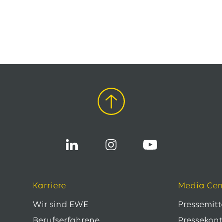
Karriere
Media Cen
Wir sind EWE
Pressemit
Berufserfahrene
Pressekon